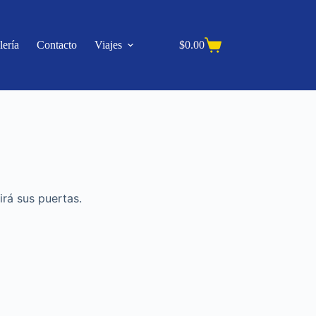
lería
Contacto
Viajes
$
0.00
irá sus puertas.